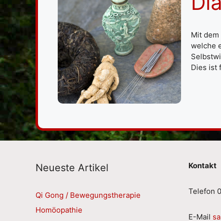
Diä
Mit dem 
welche e
Selbstwi
Dies ist
Kontakt
Neueste Artikel
Telefon 0
Qi Gong / Bewegungstherapie
Homöopathie
E-Mail
sa