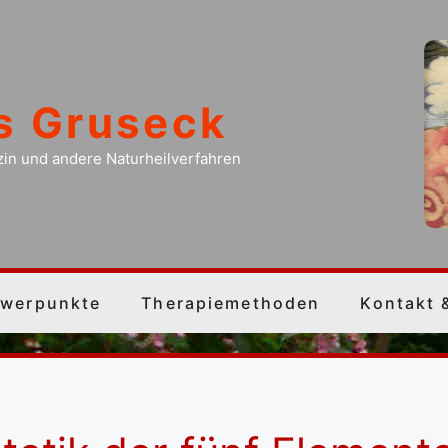
is Gruseck
zin und andere Naturheilverfahren
werpunkte
Therapiemethoden
Kontakt 