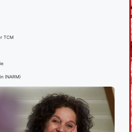
er TCM
ie
tin (NARM)