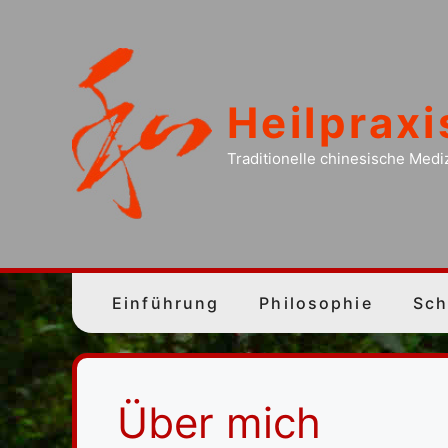
Zum
Inhalt
springen
Heilprax
Traditionelle chinesische Medi
Einführung
Philosophie
Sch
Über mich