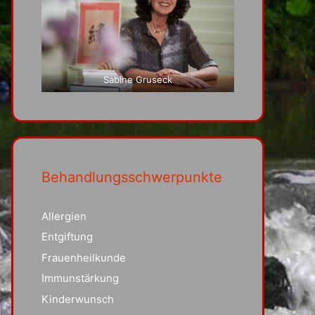
Sabine Gruseck
Behandlungsschwerpunkte
Allergien
Entgiftung
Frauenheilkunde
Immunstärkung
Kinderwunsch