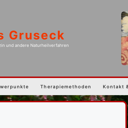
is Gruseck
zin und andere Naturheilverfahren
werpunkte
Therapiemethoden
Kontakt 