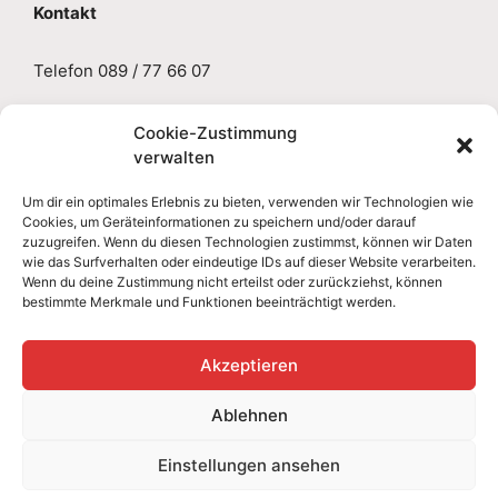
Kontakt
Telefon 089 / 77 66 07
E-Mail
sabine.gruseck@aol.de
Cookie-Zustimmung
verwalten
Impressum
Um dir ein optimales Erlebnis zu bieten, verwenden wir Technologien wie
Cookies, um Geräteinformationen zu speichern und/oder darauf
zuzugreifen. Wenn du diesen Technologien zustimmst, können wir Daten
Datenschutzerklärung
wie das Surfverhalten oder eindeutige IDs auf dieser Website verarbeiten.
Wenn du deine Zustimmung nicht erteilst oder zurückziehst, können
bestimmte Merkmale und Funktionen beeinträchtigt werden.
Cookie-Richtlinie
Akzeptieren
Ablehnen
Einstellungen ansehen
© 2023 Heilpraxis Gruseck
• Erstellt mit