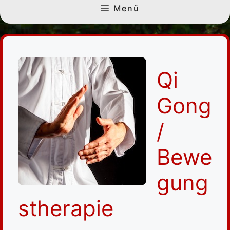
Menü
Qi
Gong
/
Bewe
gung
stherapie